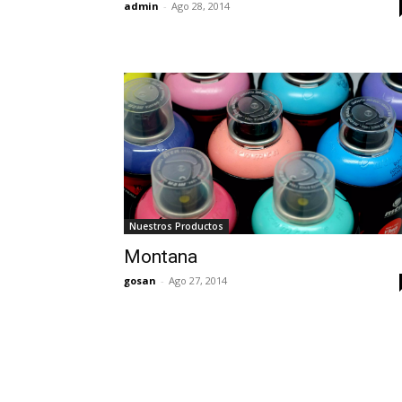
admin
-
Ago 28, 2014
Nuestros Productos
Montana
gosan
-
Ago 27, 2014