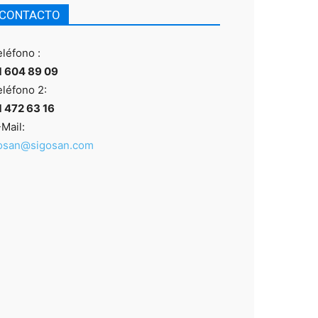
CONTACTO
eléfono :
1 604 89 09
eléfono 2:
1 472 63 16
Mail:
osan@sigosan.com