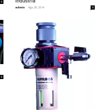
Industria
0
admin
-
Ago 28, 2014
0
0