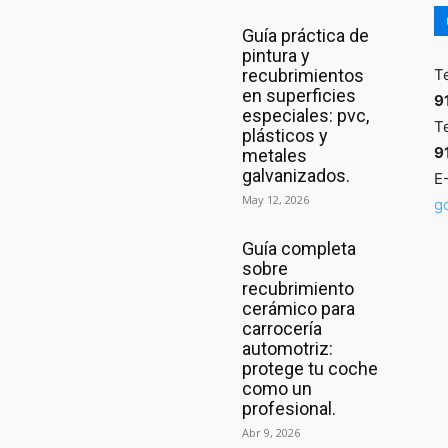
Guía práctica de
pintura y
recubrimientos
T
en superficies
9
especiales: pvc,
T
plásticos y
9
metales
galvanizados.
E-
May 12, 2026
g
Guía completa
sobre
recubrimiento
cerámico para
carrocería
automotriz:
protege tu coche
como un
profesional.
Abr 9, 2026