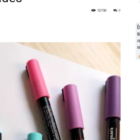
12150
0