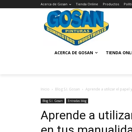
Acerca de Gosan
Tienda Online
Productos
Polí
ACERCA DE GOSAN
TIENDA ONL
Inicio
Blog S.I. Gosan
Aprende a utilizar el papel
Blog S.I. Gosan
Entradas blog
Aprende a utiliza
en tus manualid