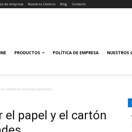
tica de empresa
Nuestros Centros
Blog
Contacto
INE
PRODUCTOS
POLÍTICA DE EMPRESA
NUESTROS 
 y el cartón en tus manualidades
r el papel y el cartón
ades