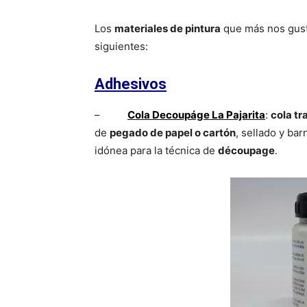
Los
materiales de pintura
que más nos gusta
siguientes:
Adhesivos
–
Cola Decoupáge La Pajarita
:
cola t
de
pegado de papel o cartón
, sellado y ba
idónea para la técnica de
découpage
.