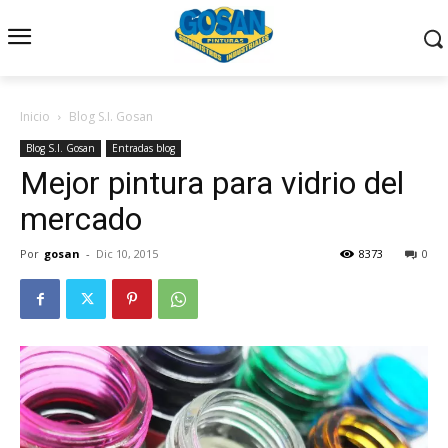
Inicio
Blog S.I. Gosan
Blog S.I. Gosan
Entradas blog
Mejor pintura para vidrio del
mercado
Por
gosan
-
Dic 10, 2015
8373
0