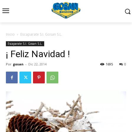
Inicio
Escaparate S.I. Gosan S.L.
Escaparate S.I. Gosan S.L.
¡ Feliz Navidad !
Por
gosan
-
Dic 22, 2014
1695
0