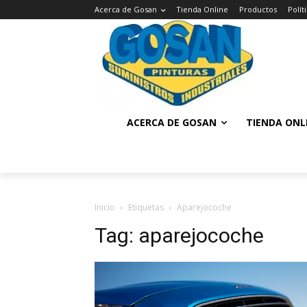
Acerca de Gosan
Tienda Online
Productos
Polí
ACERCA DE GOSAN
TIENDA ONL
Inicio
Etiquetas
Aparejocoche
Tag: aparejocoche