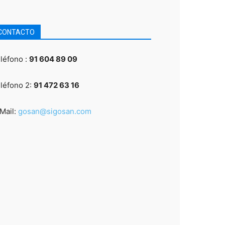
CONTACTO
léfono :
91 604 89 09
léfono 2:
91 472 63 16
Mail:
gosan@sigosan.com