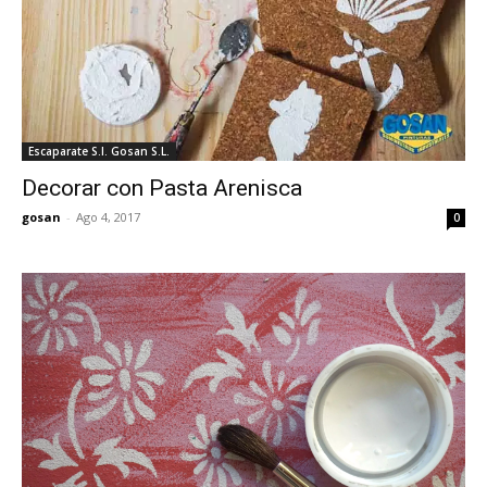
Escaparate S.I. Gosan S.L.
Decorar con Pasta Arenisca
gosan
-
Ago 4, 2017
0