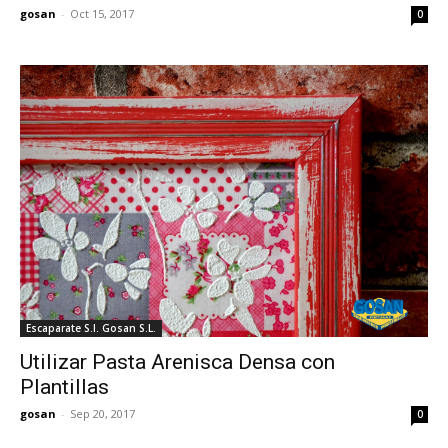
gosan
-
Oct 15, 2017
0
Escaparate S.I. Gosan S.L.
Utilizar Pasta Arenisca Densa con
Plantillas
gosan
-
Sep 20, 2017
0