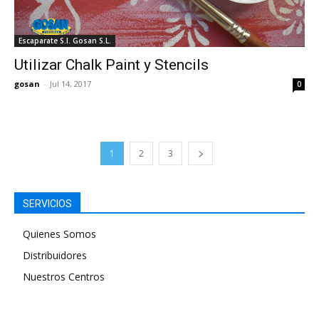
Escaparate S.I. Gosan S.L.
Utilizar Chalk Paint y Stencils
gosan
-
Jul 14, 2017
0
1
2
3
SERVICIOS
Quienes Somos
Distribuidores
Nuestros Centros