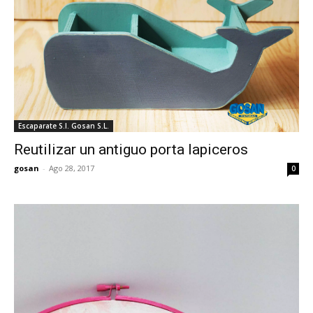
Escaparate S.I. Gosan S.L.
Reutilizar un antiguo porta lapiceros
gosan
-
Ago 28, 2017
0