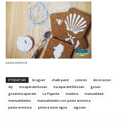
pasta arenisca
ETIQUETAS
bruguer
chalk paint
colores
decoracion
diy
escaparateGosan
escaparateSIGosan
gosan
gosanescaparate
La Pajarita
madera
manualidad
manualidades
manualidades con pasta arenisca
pasta arenisca
pintura base agua
sigosan