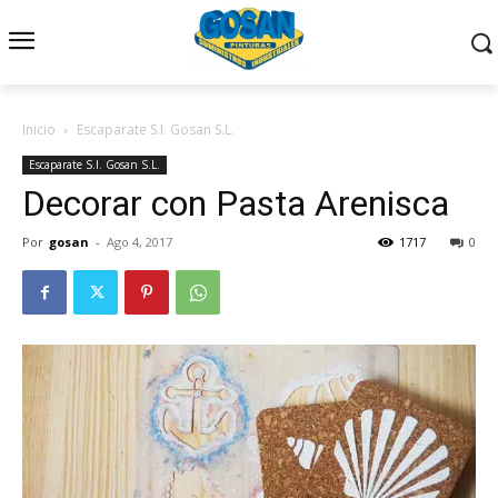
Inicio
Escaparate S.I. Gosan S.L.
Escaparate S.I. Gosan S.L.
Decorar con Pasta Arenisca
Por
gosan
-
Ago 4, 2017
1717
0