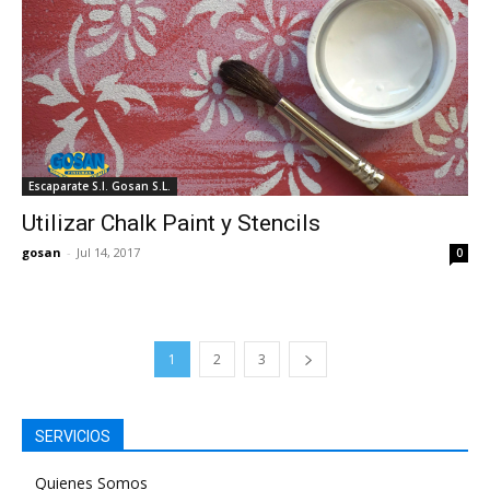
Escaparate S.I. Gosan S.L.
Utilizar Chalk Paint y Stencils
gosan
-
Jul 14, 2017
0
1
2
3
SERVICIOS
Quienes Somos