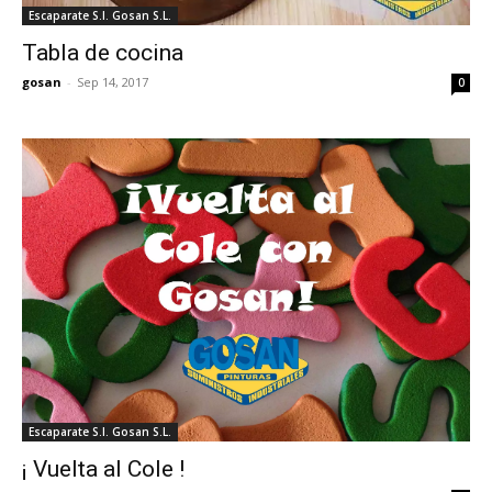
Escaparate S.I. Gosan S.L.
Tabla de cocina
gosan
-
Sep 14, 2017
0
Escaparate S.I. Gosan S.L.
¡ Vuelta al Cole !