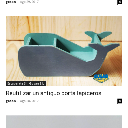
gosan
-
Ago 29, 2017
0
Escaparate S.I. Gosan S.L.
Reutilizar un antiguo porta lapiceros
gosan
-
Ago 28, 2017
0