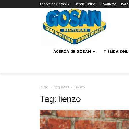
Acerca de Gosan
Tienda Online
Productos
Polí
ACERCA DE GOSAN
TIENDA ONL
Inicio
Etiquetas
Lienzo
Tag: lienzo