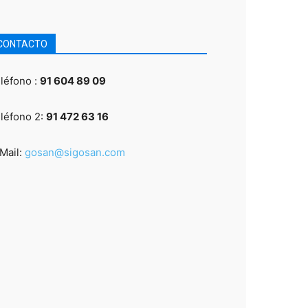
CONTACTO
léfono :
91 604 89 09
léfono 2:
91 472 63 16
Mail:
gosan@sigosan.com