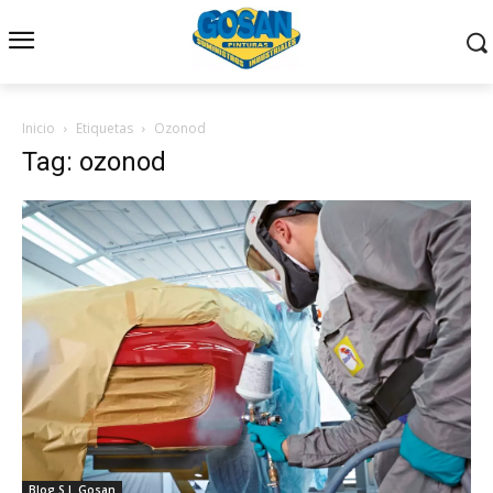
Inicio
Etiquetas
Ozonod
Tag: ozonod
Blog S.I. Gosan