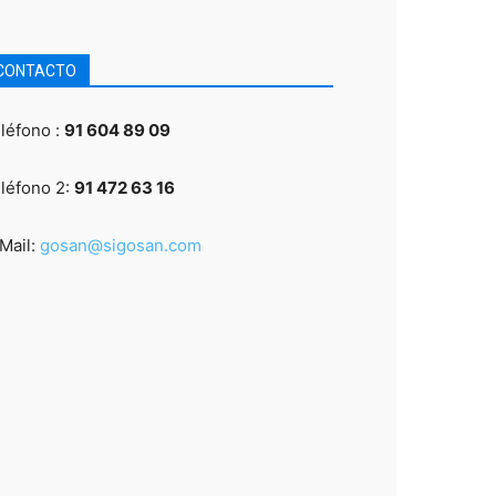
CONTACTO
léfono :
91 604 89 09
léfono 2:
91 472 63 16
Mail:
gosan@sigosan.com