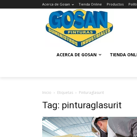
Acerca de Gosan
Tienda Online
Productos
Polí
ACERCA DE GOSAN
TIENDA ONL
Inicio
Etiquetas
Pinturaglasurit
Tag: pinturaglasurit