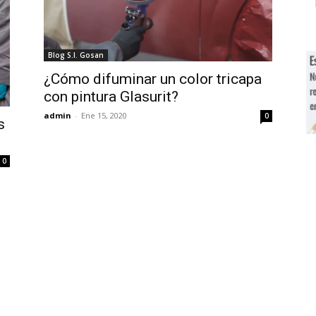
Blog S.I. Gosan
¿Cómo difuminar un color tricapa
con pintura Glasurit?
admin
-
Ene 15, 2020
0
s
0