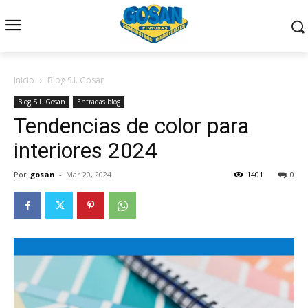
Inicio
Blog S.I. Gosan
Blog S.I. Gosan
Entradas blog
Tendencias de color para
interiores 2024
Por
gosan
-
Mar 20, 2024
1401
0