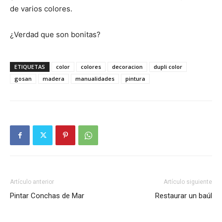
de varios colores.
¿Verdad que son bonitas?
ETIQUETAS
color
colores
decoracion
dupli color
gosan
madera
manualidades
pintura
Artículo anterior
Artículo siguiente
Pintar Conchas de Mar
Restaurar un baúl