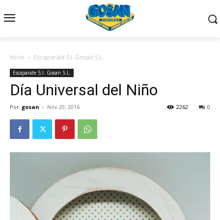
Inicio
Escaparate S.I. Gosan S.L.
Escaparate S.I. Gosan S.L.
Día Universal del Niño
Por
gosan
-
Nov 20, 2016
2262
0