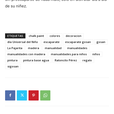
de su niñez.
ETIQUETAS
chalk paint
colores
decoracion
día Universal del Niño
escaparate
escaparate gosan
gosan
La Pajarita
madera
manualidad
manualidades
manualidades con madera
manualidades para niños
niños
pintura
pintura base agua
Ratoncito Pérez
regalo
sigosan