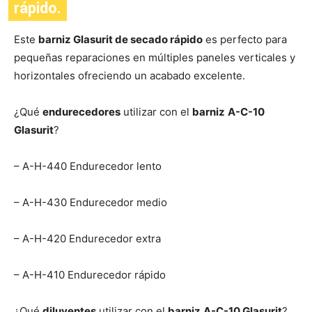
rápido.
Este
barniz Glasurit de secado rápido
es perfecto para
pequeñas reparaciones en múltiples paneles verticales y
horizontales ofreciendo un acabado excelente.
¿Qué
endurecedores
utilizar con el
barniz
A-C-10
Glasurit
?
– A-H-440 Endurecedor lento
– A-H-430 Endurecedor medio
– A-H-420 Endurecedor extra
– A-H-410 Endurecedor rápido
¿Qué
diluyentes
utilizar con el
barniz
A-C-10 Glasurit
?