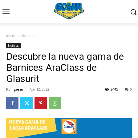
Inicio
Noticias
Noticias
Descubre la nueva gama de
Barnices AraClass de
Glasurit
Por
gosan
-
Abr 12, 2022
2445
0