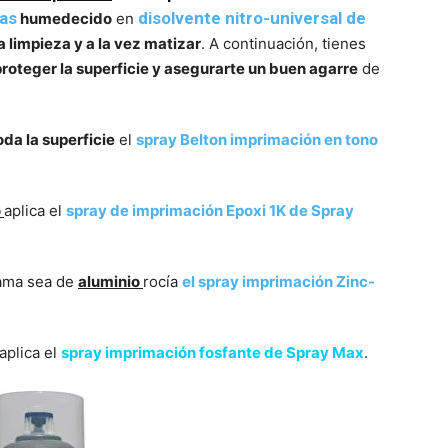
jas
disolvente nitro-universal de
humedecido
en
a limpieza y a la vez matizar
. A continuación, tienes
proteger la superficie y asegurarte un buen agarre
de
oda la superficie
el
spray Belton imprimación en tono
o
aplica el
spray de imprimación Epoxi 1K de Spray
cama sea de
aluminio
rocía
el spray imprimación Zinc-
aplica el
spray imprimación fosfante de Spray Max
.