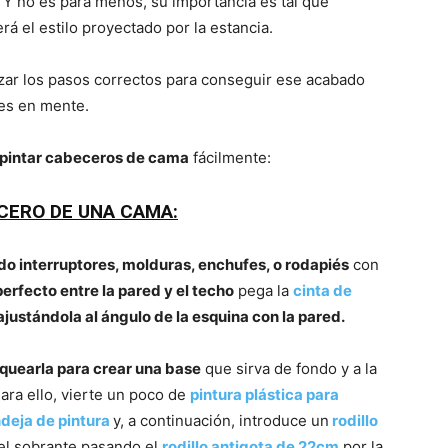
. Y no es para menos, su importancia es tal que
 el estilo proyectado por la estancia.
izar los pasos correctos para conseguir ese acabado
nes en mente.
pintar cabeceros de cama
fácilmente:
ECERO DE UNA CAMA:
ndo interruptores, molduras, enchufes, o
rodapiés
con
perfecto entre la pared y el techo
pega la
cinta de
ajustándola al ángulo de la esquina con la pared.
nquearla para crear una base
que sirva de fondo y a la
Para ello, vierte un poco de
pintura plástica para
deja de pintura
y, a continuación, introduce un
rodillo
 el sobrante pasando el
rodillo antigota de 22cm
por la