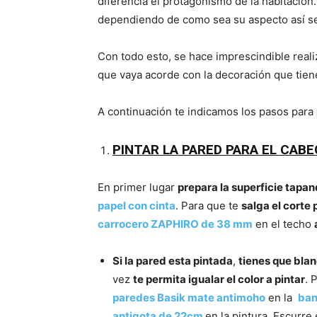
diferencia el protagonismo de la habitación
dependiendo de como sea su aspecto así será
Con todo esto, se hace imprescindible real
que vaya acorde con la decoración que tie
A continuación te indicamos los pasos para
PINTAR LA PARED PARA EL CAB
En primer lugar
prepara la superficie tapa
papel con cinta
. Para que te
salga el corte 
carrocero ZAPHIRO de 38 mm
en el techo
Si la pared esta pintada
,
tienes que bla
vez
te permita igualar el color a pintar
. 
paredes Basik mate antimoho
en la
ban
antigota de 22cm
en la pintura. Escurre