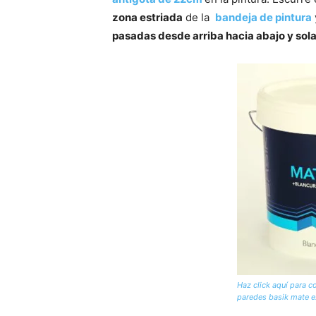
zona estriada
de la
bandeja de pintura
pasadas desde arriba hacia abajo y sol
Haz click aquí para c
paredes basik mate e