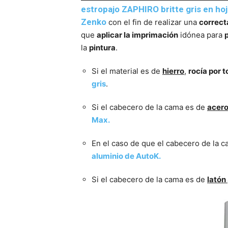
estropajo ZAPHIRO britte gris en ho
Zenko
con el fin de realizar una
correct
que
aplicar la imprimación
idónea para
la
pintura
.
Si el material es de
hierro
,
rocía por t
gris
.
Si el cabecero de la cama es de
acer
Max.
En el caso de que el cabecero de la 
aluminio de AutoK.
Si el cabecero de la cama es de
latón