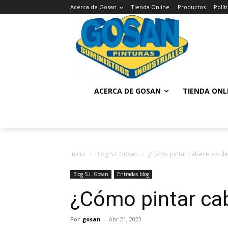
Acerca de Gosan
Tienda Online
Productos
Polí
ACERCA DE GOSAN
TIENDA ONL
Inicio
Blog S.I. Gosan
¿Cómo pintar cabeceros d
Blog S.I. Gosan
Entradas blog
¿Cómo pintar ca
Por
gosan
-
Abr 21, 2023