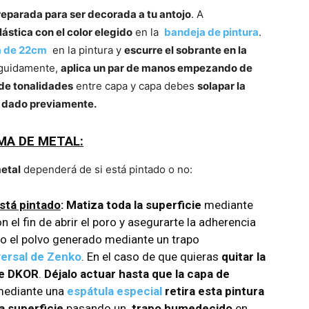
eparada para ser decorada a tu antojo
. A
lástica con el color elegido
en la
bandeja de pintura
.
ta de 22cm
en la pintura y
escurre el sobrante en la
eguidamente,
aplica un par de manos empezando de
 de tonalidades
entre capa y capa debes
solapar la
s dado previamente.
MA DE METAL:
etal
dependerá de si está pintado o no:
stá pintado
:
Matiza toda la superficie
mediante
n el fin de abrir el poro y asegurarte la adherencia
odo el polvo generado mediante un trapo
versal de Zenko
. En el caso de que quieras
quitar la
te DKOR
.
Déjalo actuar hasta que la capa de
 mediante una
espátula especial
retira esta pintura
la superficie
pasando un
trapo humedecido
en