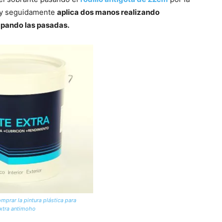
y seguidamente
aplica dos manos realizando
apando las pasadas.
omprar la pintura plástica para
xtra antimoho