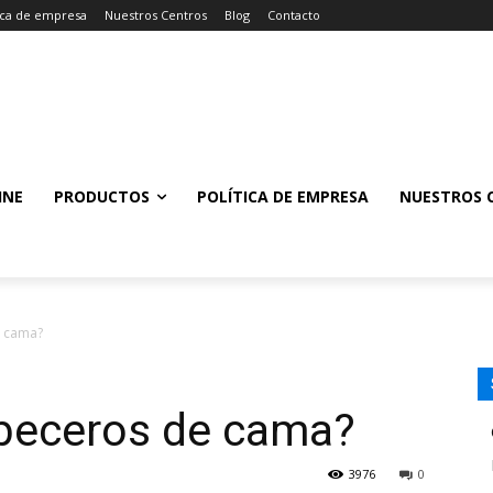
tica de empresa
Nuestros Centros
Blog
Contacto
INE
PRODUCTOS
POLÍTICA DE EMPRESA
NUESTROS 
e cama?
beceros de cama?
3976
0