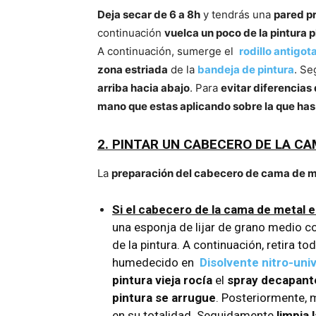
Deja secar de 6 a 8h
y tendrás una
pared pr
continuación
vuelca un poco de la pintura p
A continuación, sumerge el
rodillo antigo
zona estriada
de la
bandeja de pintura
. S
arriba hacia abajo
. Para
evitar diferencias
mano que estas aplicando sobre la que ha
2. PINTAR UN CABECERO DE LA CA
La
preparación del cabecero de cama de m
Si el cabecero de la cama de metal e
una
esponja de lijar de grano medio
co
de la pintura. A continuación, retira t
humedecido en
Disolvente nitro-uni
pintura vieja rocía
el
spray decapan
pintura se
arrugue
. Posteriormente,
en su totalidad. Seguidamente
limpia 