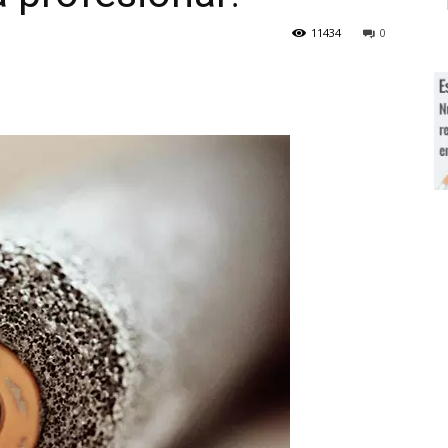
11434
0