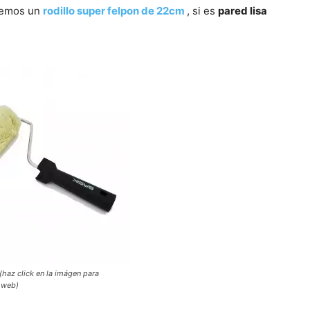
remos un
rodillo super felpon de 22cm
, si es
pared lisa
(haz click en la imágen para
 web)