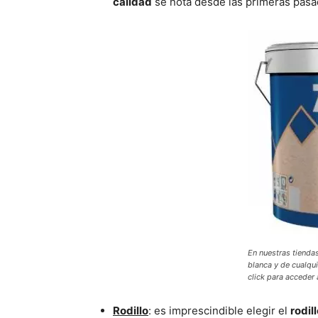
calidad
se nota desde las primeras pasa
En nuestras tiendas
blanca y de cualqu
click para acceder 
Rodillo
: es imprescindible elegir el
rodil