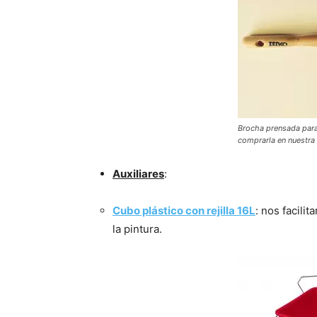
Brocha prensada para 
comprarla en nuestra
Auxiliares
:
Cubo plástico con rejilla 16L
: nos facilit
la pintura.