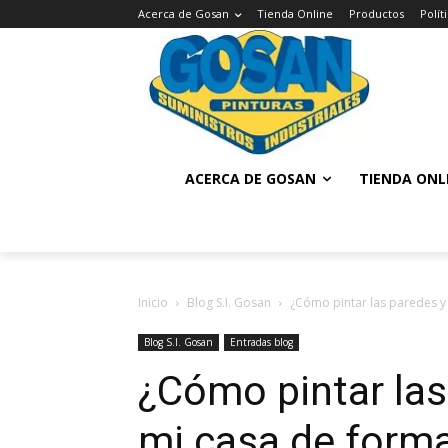
Acerca de Gosan
Tienda Online
Productos
Polí
ACERCA DE GOSAN
TIENDA ONL
Inicio
Blog S.I. Gosan
¿Cómo pintar las paredes y
Blog S.I. Gosan
Entradas blog
¿Cómo pintar las
mi casa de forma