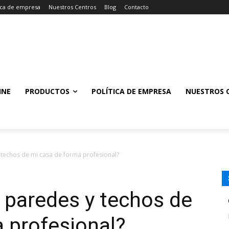
tica de empresa
Nuestros Centros
Blog
Contacto
INE
PRODUCTOS
POLÍTICA DE EMPRESA
NUESTROS 
 techos de mi casa de forma profesional?
 paredes y techos de
 profesional?