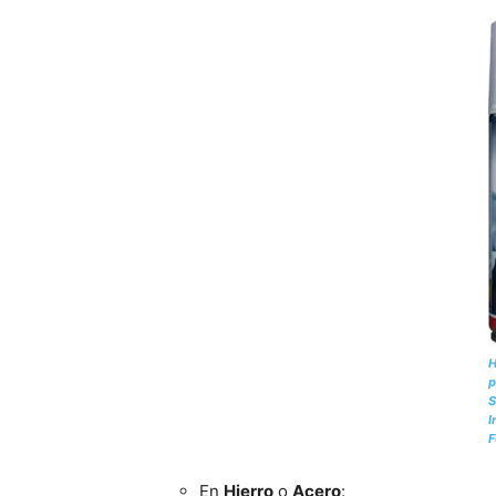
H
p
S
I
F
En
Hierro
o
Acero
: