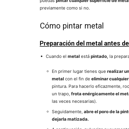
puedas
pintar cualquier superficie de meta
previamente como si no.
Cómo pintar metal
Preparación del metal antes de
Cuando el
metal
está
pintado,
la prepara
En primer lugar tienes que
realizar u
metal
con el fin de
eliminar cualquie
pintura. Para hacerlo eficazmente, ro
un trapo,
frota enérgicamente el meta
las veces necesarias).
Seguidamente,
abre el poro de la pin
dejarla matizada.