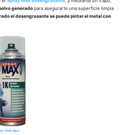
e el
Spray Max desengrasante
, y mediante un trapo,
l polvo generado
para asegurarte una superficie limpia
ado el desengrasante se puede pintar el metal con
az click aquí