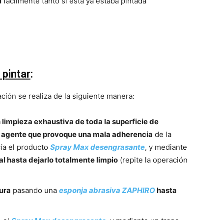
l
fácilmente tanto si ésta ya estaba pintada
 pintar
:
ción se realiza de la siguiente manera:
n limpieza exhaustiva de toda la superficie de
r agente que provoque una mala adherencia
de la
cía el producto
Spray Max desengrasante
, y mediante
l hasta dejarlo totalmente limpio
(repite la operación
tura
pasando una
esponja abrasiva ZAPHIRO
hasta