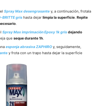
 el
Spray Max desengrasante
y, a continuación, frotala
-BRITTE gris
hasta dejar
limpia la superficie
.
Repite
necesario
.
l
Spray Max imprimación Epoxy 1k gris
dejando
Deja que
seque durante 1h
.
una
esponja abrasiva ZAPHIRO
y, seguidamente,
ante
y frota con un trapo hasta dejar la superficie