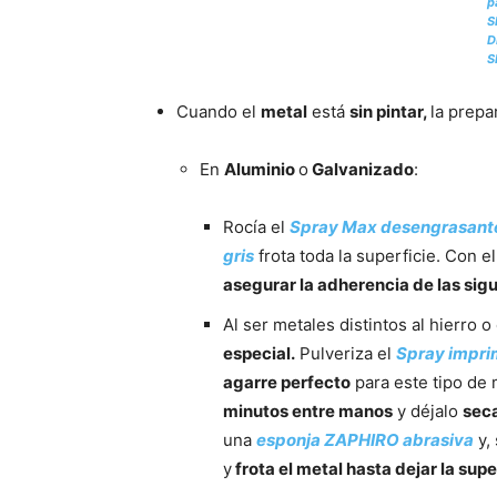
p
S
D
S
Cuando el
metal
está
sin pintar,
la prepa
En
Aluminio
o
Galvanizado
:
Rocía el
Spray Max desengrasant
gris
frota toda la superficie. Con e
asegurar la adherencia de las sig
Al ser metales distintos al hierro o
especial.
Pulveriza el
Spray impri
agarre perfecto
para este tipo de 
minutos entre manos
y déjalo
seca
una
esponja ZAPHIRO abrasiva
y,
y
frota el metal hasta dejar la supe