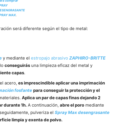
ara comprar
PRAY
ESENGRASANTE
PRAY MAX
.
ración será diferente según el tipo de metal:
e
y mediante el
estropajo abrasivo
ZAPHIRO-BRITTE
llo
conseguirás
una limpieza eficaz del metal y
uiente capas
.
 el acero,
es imprescindible aplicar una imprimación
mación fosfante
para conseguir la protección y el
materiales.
Aplica un par de capas finas dejando 2
r durante 1h.
A continuación,
abre el poro
mediante
 seguidamente, pulveriza el
Spray Max desengrasante
rficie limpia y exenta de polvo.