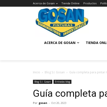
Acerca de Gosan
Tienda Online
Productos
Polí
ACERCA DE GOSAN
TIENDA ONL
Inicio
Blog S.I. Gosan
Guía completa para pintar 
Blog S.I. Gosan
Entradas blog
Guía completa pa
Por
gosan
-
Oct 20, 2023