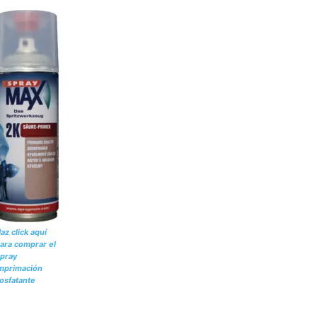
az click aquí
ara comprar el
pray
mprimación
osfatante