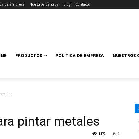
tica de empresa
Nuestros Centros
Blog
Contacto
INE
PRODUCTOS
POLÍTICA DE EMPRESA
NUESTROS 
metales
ra pintar metales
1472
0