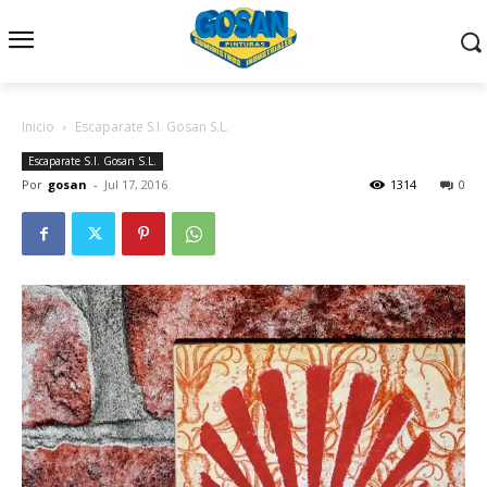
Inicio
Escaparate S.I. Gosan S.L.
Escaparate S.I. Gosan S.L.
Por
gosan
-
Jul 17, 2016
1314
0