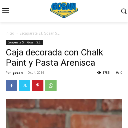
Inicio
Escaparate S.I. Gosan S.L.
Escaparate S.I. Gosan S.L.
Caja decorada con Chalk
Paint y Pasta Arenisca
Por
gosan
-
Oct 4, 2016
1785
0