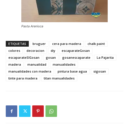
Pasta Arenisca
ETIQUETAS
bruguer
cera para madera
chalk paint
colores
decoracion
diy
escaparateGosan
escaparateSIGosan
gosan
gosanescaparate
La Pajarita
madera
manualidad
manualidades
manualidades con madera
pintura base agua
sigosan
tinte para madera
titan manualidades