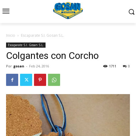
Inicio
Escaparate S.I. Gosan S.L.
Escaparate S.I. Gosan S.L.
Colgantes con Corcho
Por
gosan
-
Feb 24, 2016
1711
0