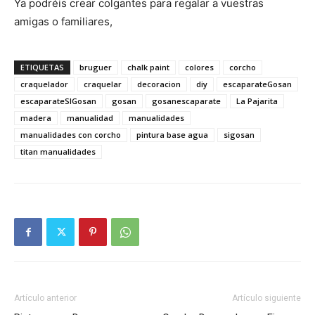
Ya podréis crear colgantes para regalar a vuestras
amigas o familiares,
ETIQUETAS
bruguer
chalk paint
colores
corcho
craquelador
craquelar
decoracion
diy
escaparateGosan
escaparateSIGosan
gosan
gosanescaparate
La Pajarita
madera
manualidad
manualidades
manualidades con corcho
pintura base agua
sigosan
titan manualidades
Artículo anterior
Artículo siguiente