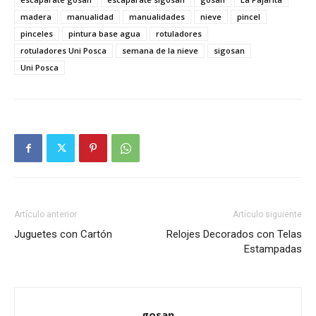
madera
manualidad
manualidades
nieve
pincel
pinceles
pintura base agua
rotuladores
rotuladores Uni Posca
semana de la nieve
sigosan
Uni Posca
Artículo anterior
Artículo siguiente
Juguetes con Cartón
Relojes Decorados con Telas
Estampadas
gosan