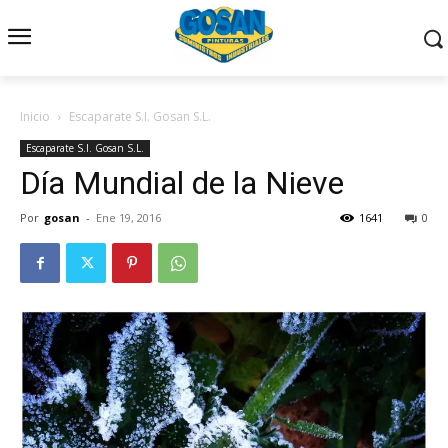
Inicio
Escaparate S.I. Gosan S.L.
Escaparate S.I. Gosan S.L.
Día Mundial de la Nieve
Por
gosan
-
Ene 19, 2016
1641
0