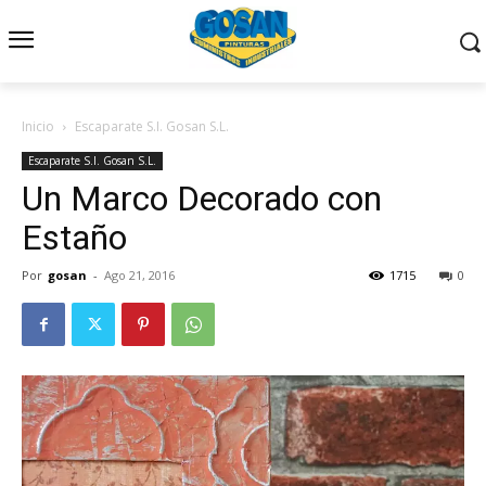
Inicio
Escaparate S.I. Gosan S.L.
Escaparate S.I. Gosan S.L.
Un Marco Decorado con
Estaño
Por
gosan
-
Ago 21, 2016
1715
0