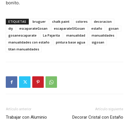
bonito.
ETIQUETAS
bruguer
chalk paint
colores
decoracion
diy
escaparateGosan
escaparateSIGosan
estaño
gosan
gosanescaparate
La Pajarita
manualidad
manualidades
manualidades con estaño
pintura base agua
sigosan
titan manualidades
Artículo anterior
Artículo siguiente
Trabajar con Aluminio
Decorar Cristal con Estaño