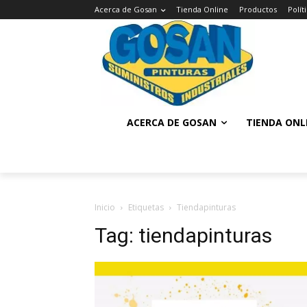
Acerca de Gosan
Tienda Online
Productos
Polí
ACERCA DE GOSAN
TIENDA ONL
Inicio
Etiquetas
Tiendapinturas
Tag: tiendapinturas