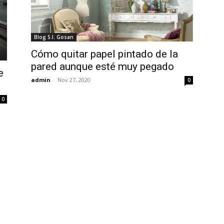
Blog S.I. Gosan
Cómo quitar papel pintado de la
pared aunque esté muy pegado
e
admin
-
Nov 27, 2020
0
0