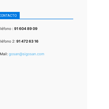
CONTACTO
léfono :
91 604 89 09
léfono 2:
91 472 63 16
Mail:
gosan@sigosan.com