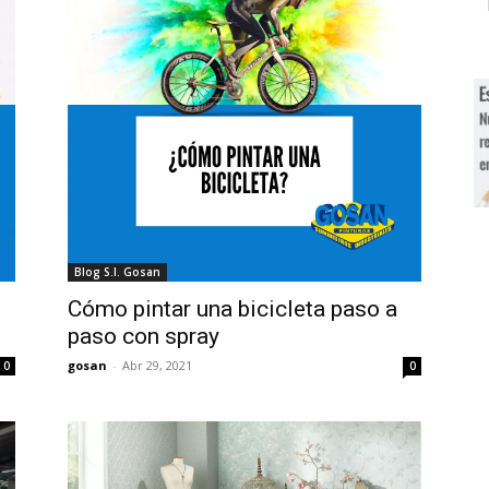
Blog S.I. Gosan
Cómo pintar una bicicleta paso a
paso con spray
gosan
-
Abr 29, 2021
0
0